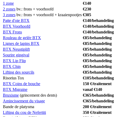
1 zone
€140
2 zones
bv.: frons + voorhoofd
€230
3 zones
bv.: frons + voorhoofd + kraaienpootjes
€305
Patte d'oie BTX
€140/behandeling
BTX Voorhoofd
€140/behandeling
BTX Frons
€140/behandeling
Rouleau de gelée BTX
€85/behandeling
Lignes de lapins BTX
€85/behandeling
BTX Neustiplift
€85/behandeling
Sourire gingival
€85/behandeling
BTX Lip Flip
€85/behandeling
BTX Chin
€85/behandeling
Lifting des sourcils
€85/behandeling
Risorius Tox
€105/behandeling
BTX Coins de bouche
150 €/traitement
BTX Migraine
vanaf €140
Bruxisme
(grincement des dents)
€365/behandeling
Amincissement du visage
€365/behandeling
Bande de platysma
200 €/traitement
Lifting du cou de Nefertiti
350 €/traitement