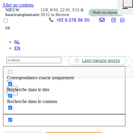
Aller au contenu
☰
M
NIEUW
12/8, 8/10, 22/10, 3/12 &
Maak een afspraak
d
haartransplantatie:
10/12 in Beveren
+32 9 278 36 30
n
FR
NL
EN
Last-minute spots
Correspondance exacte uniquement
Recherche dans le titre
Recherche dans le contenu