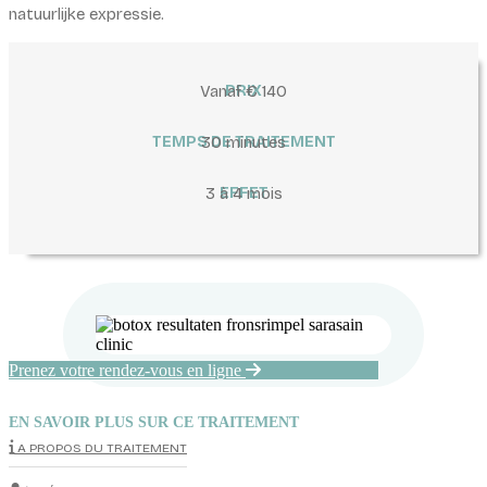
natuurlijke expressie.
Vanaf € 140
PRIX
TEMPS DE TRAITEMENT
30 minutes
3 à 4 mois
EFFET
Prenez votre rendez-vous en ligne
EN SAVOIR PLUS SUR CE TRAITEMENT
A PROPOS DU TRAITEMENT