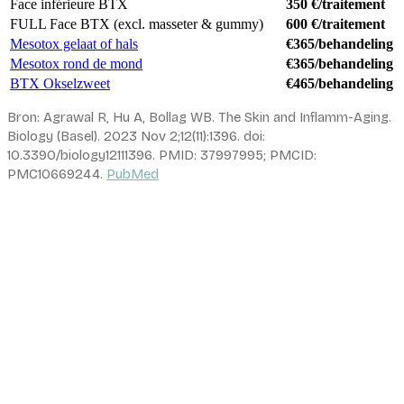
Face inférieure BTX
350 €/traitement
FULL Face BTX (excl. masseter & gummy)
600 €/traitement
Mesotox gelaat of hals
€365/behandeling
Mesotox rond de mond
€365/behandeling
BTX Okselzweet
€465/behandeling
Bron: Agrawal R, Hu A, Bollag WB. The Skin and Inflamm-Aging.
Biology (Basel). 2023 Nov 2;12(11):1396. doi:
10.3390/biology12111396. PMID: 37997995; PMCID:
PMC10669244.
PubMed